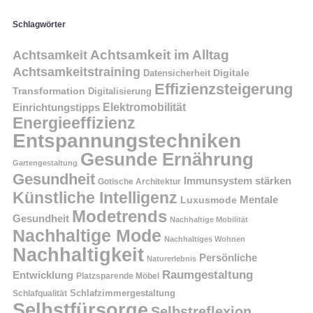
Schlagwörter
Achtsamkeit im Alltag
Achtsamkeit
Achtsamkeitstraining
Digitale
Datensicherheit
Effizienzsteigerung
Transformation
Digitalisierung
Einrichtungstipps
Elektromobilität
Energieeffizienz
Entspannungstechniken
Gesunde Ernährung
Gartengestaltung
Gesundheit
Immunsystem stärken
Gotische Architektur
Künstliche Intelligenz
Mentale
Luxusmode
Modetrends
Gesundheit
Nachhaltige Mobilität
Nachhaltige Mode
Nachhaltiges Wohnen
Nachhaltigkeit
Persönliche
Naturerlebnis
Raumgestaltung
Entwicklung
Platzsparende Möbel
Schlafzimmergestaltung
Schlafqualität
Selbstfürsorge
Selbstreflexion