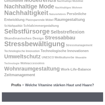
Gesundheit
Nachhaltige Mobilität
Nachhaltige Mode
Nachhaltiges Wohnen
Nachhaltigkeit
Persönliche
Naturerlebnis
Raumgestaltung
Entwicklung
Platzsparende Möbel
Schlafzimmergestaltung
Schlafqualität
Selbstfürsorge
Selbstreflexion
Stressabbau
Skandinavisches Design
Stressbewältigung
Stressmanagement
Technologische Innovationen
Technologische Innovation
Umweltschutz
UNESCO Weltkulturerbe
Wearable
Technologie
Wohnaccessoires
Wohnraumgestaltung
Work-Life-Balance
Zeitmanagement
Profis
>
Welche Vitamine stärken Haut und Haare?