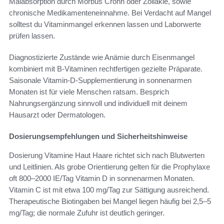
Malabsorption durch Morbus Crohn oder Zöliakie, sowie
chronische Medikamenteneinnahme. Bei Verdacht auf Mangel
solltest du Vitaminmangel erkennen lassen und Laborwerte
prüfen lassen.
Diagnostizierte Zustände wie Anämie durch Eisenmangel
kombiniert mit B‑Vitaminen rechtfertigen gezielte Präparate.
Saisonale Vitamin‑D‑Supplementierung in sonnenarmen
Monaten ist für viele Menschen ratsam. Besprich
Nahrungsergänzung sinnvoll und individuell mit deinem
Hausarzt oder Dermatologen.
Dosierungsempfehlungen und Sicherheitshinweise
Dosierung Vitamine Haut Haare richtet sich nach Blutwerten
und Leitlinien. Als grobe Orientierung gelten für die Prophylaxe
oft 800–2000 IE/Tag Vitamin D in sonnenarmen Monaten.
Vitamin C ist mit etwa 100 mg/Tag zur Sättigung ausreichend.
Therapeutische Biotingaben bei Mangel liegen häufig bei 2,5–5
mg/Tag; die normale Zufuhr ist deutlich geringer.