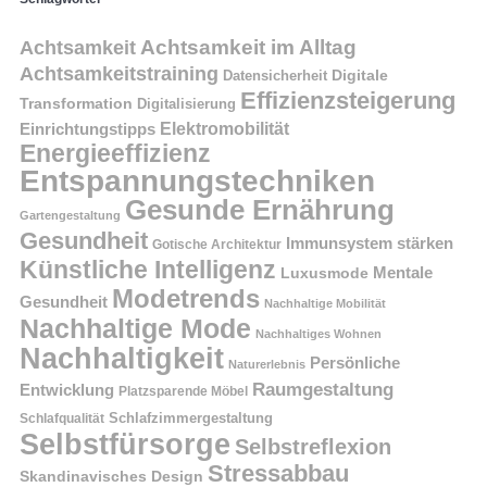
Achtsamkeit im Alltag
Achtsamkeit
Achtsamkeitstraining
Digitale
Datensicherheit
Effizienzsteigerung
Transformation
Digitalisierung
Einrichtungstipps
Elektromobilität
Energieeffizienz
Entspannungstechniken
Gesunde Ernährung
Gartengestaltung
Gesundheit
Immunsystem stärken
Gotische Architektur
Künstliche Intelligenz
Mentale
Luxusmode
Modetrends
Gesundheit
Nachhaltige Mobilität
Nachhaltige Mode
Nachhaltiges Wohnen
Nachhaltigkeit
Persönliche
Naturerlebnis
Raumgestaltung
Entwicklung
Platzsparende Möbel
Schlafzimmergestaltung
Schlafqualität
Selbstfürsorge
Selbstreflexion
Stressabbau
Skandinavisches Design