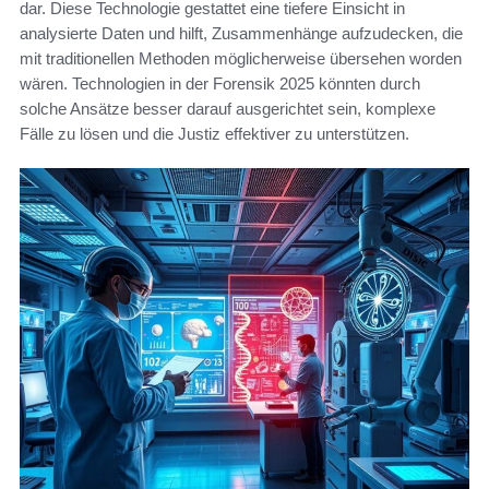
dar. Diese Technologie gestattet eine tiefere Einsicht in
analysierte Daten und hilft, Zusammenhänge aufzudecken, die
mit traditionellen Methoden möglicherweise übersehen worden
wären. Technologien in der Forensik 2025 könnten durch
solche Ansätze besser darauf ausgerichtet sein, komplexe
Fälle zu lösen und die Justiz effektiver zu unterstützen.