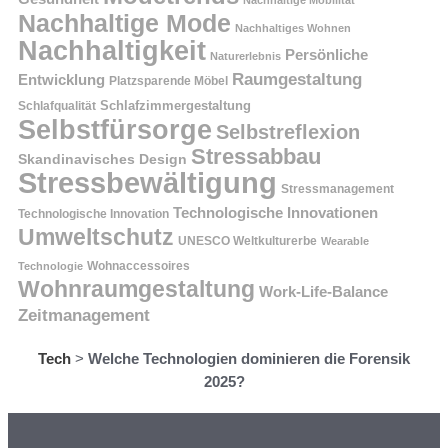
Nachhaltige Mode
Nachhaltiges Wohnen
Nachhaltigkeit
Persönliche
Naturerlebnis
Raumgestaltung
Entwicklung
Platzsparende Möbel
Schlafzimmergestaltung
Schlafqualität
Selbstfürsorge
Selbstreflexion
Stressabbau
Skandinavisches Design
Stressbewältigung
Stressmanagement
Technologische Innovationen
Technologische Innovation
Umweltschutz
UNESCO Weltkulturerbe
Wearable
Technologie
Wohnaccessoires
Wohnraumgestaltung
Work-Life-Balance
Zeitmanagement
Tech
>
Welche Technologien dominieren die Forensik
2025?