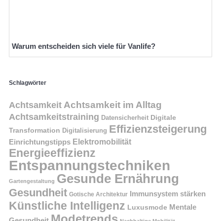
Warum entscheiden sich viele für Vanlife?
Schlagwörter
Achtsamkeit im Alltag
Achtsamkeit
Achtsamkeitstraining
Digitale
Datensicherheit
Effizienzsteigerung
Transformation
Digitalisierung
Einrichtungstipps
Elektromobilität
Energieeffizienz
Entspannungstechniken
Gesunde Ernährung
Gartengestaltung
Gesundheit
Immunsystem stärken
Gotische Architektur
Künstliche Intelligenz
Mentale
Luxusmode
Modetrends
Gesundheit
Nachhaltige Mobilität