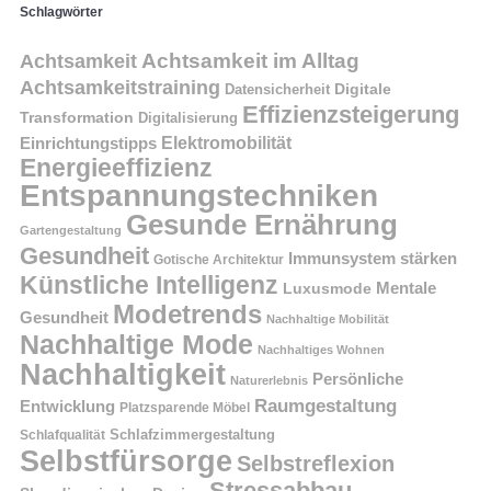
Schlagwörter
Achtsamkeit im Alltag
Achtsamkeit
Achtsamkeitstraining
Digitale
Datensicherheit
Effizienzsteigerung
Transformation
Digitalisierung
Einrichtungstipps
Elektromobilität
Energieeffizienz
Entspannungstechniken
Gesunde Ernährung
Gartengestaltung
Gesundheit
Immunsystem stärken
Gotische Architektur
Künstliche Intelligenz
Mentale
Luxusmode
Modetrends
Gesundheit
Nachhaltige Mobilität
Nachhaltige Mode
Nachhaltiges Wohnen
Nachhaltigkeit
Persönliche
Naturerlebnis
Raumgestaltung
Entwicklung
Platzsparende Möbel
Schlafzimmergestaltung
Schlafqualität
Selbstfürsorge
Selbstreflexion
Stressabbau