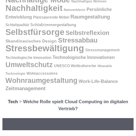
Nachhaltiges Wohnen
Nachhaltigkeit
Persönliche
Naturerlebnis
Raumgestaltung
Entwicklung
Platzsparende Möbel
Schlafzimmergestaltung
Schlafqualität
Selbstfürsorge
Selbstreflexion
Stressabbau
Skandinavisches Design
Stressbewältigung
Stressmanagement
Technologische Innovationen
Technologische Innovation
Umweltschutz
UNESCO Weltkulturerbe
Wearable
Technologie
Wohnaccessoires
Wohnraumgestaltung
Work-Life-Balance
Zeitmanagement
Tech
>
Welche Rolle spielt Cloud Computing im digitalen
Vertrieb?