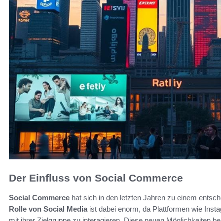
Der Einfluss von Social Commerce
Social Commerce
hat sich in den letzten Jahren zu einem entsch
Rolle von Social Media
ist dabei enorm, da Plattformen wie Ins
mit ihrer Zielgruppe zu interagieren. Diese neuen Möglichkeiten b