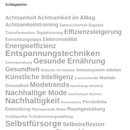
Schlagwörter
Achtsamkeit im Alltag
Achtsamkeit
Achtsamkeitstraining
Digitale
Datensicherheit
Effizienzsteigerung
Transformation
Digitalisierung
Einrichtungstipps
Elektromobilität
Energieeffizienz
Entspannungstechniken
Gesunde Ernährung
Gartengestaltung
Gesundheit
Immunsystem stärken
Gotische Architektur
Künstliche Intelligenz
Mentale
Luxusmode
Modetrends
Gesundheit
Nachhaltige Mobilität
Nachhaltige Mode
Nachhaltiges Wohnen
Nachhaltigkeit
Persönliche
Naturerlebnis
Raumgestaltung
Entwicklung
Platzsparende Möbel
Schlafzimmergestaltung
Schlafqualität
Selbstfürsorge
Selbstreflexion