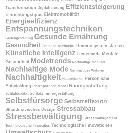
Effizienzsteigerung
Transformation
Digitalisierung
Einrichtungstipps
Elektromobilität
Energieeffizienz
Entspannungstechniken
Gesunde Ernährung
Gartengestaltung
Gesundheit
Immunsystem stärken
Gotische Architektur
Künstliche Intelligenz
Mentale
Luxusmode
Modetrends
Gesundheit
Nachhaltige Mobilität
Nachhaltige Mode
Nachhaltiges Wohnen
Nachhaltigkeit
Persönliche
Naturerlebnis
Raumgestaltung
Entwicklung
Platzsparende Möbel
Schlafzimmergestaltung
Schlafqualität
Selbstfürsorge
Selbstreflexion
Stressabbau
Skandinavisches Design
Stressbewältigung
Stressmanagement
Technologische Innovationen
Technologische Innovation
Umweltschutz