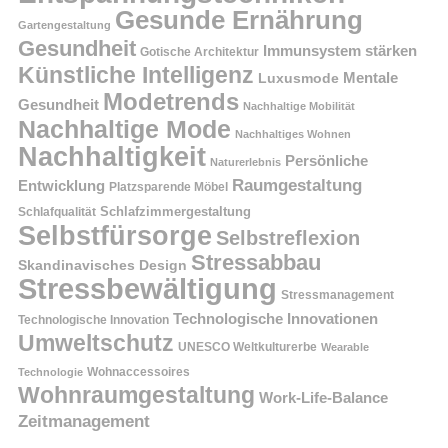
Gesunde Ernährung
Gartengestaltung
Gesundheit
Immunsystem stärken
Gotische Architektur
Künstliche Intelligenz
Mentale
Luxusmode
Modetrends
Gesundheit
Nachhaltige Mobilität
Nachhaltige Mode
Nachhaltiges Wohnen
Nachhaltigkeit
Persönliche
Naturerlebnis
Raumgestaltung
Entwicklung
Platzsparende Möbel
Schlafzimmergestaltung
Schlafqualität
Selbstfürsorge
Selbstreflexion
Stressabbau
Skandinavisches Design
Stressbewältigung
Stressmanagement
Technologische Innovationen
Technologische Innovation
Umweltschutz
UNESCO Weltkulturerbe
Wearable
Technologie
Wohnaccessoires
Wohnraumgestaltung
Work-Life-Balance
Zeitmanagement