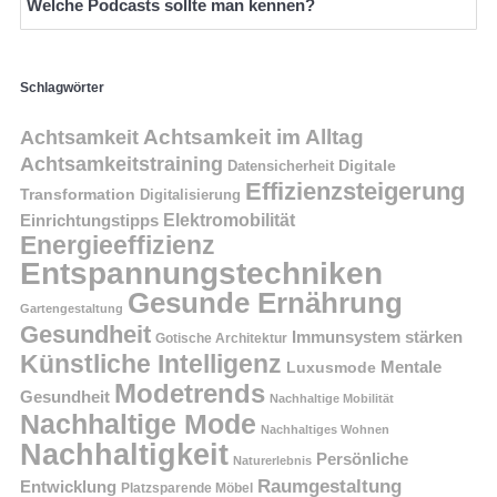
Welche Podcasts sollte man kennen?
Schlagwörter
Achtsamkeit im Alltag
Achtsamkeit
Achtsamkeitstraining
Digitale
Datensicherheit
Effizienzsteigerung
Transformation
Digitalisierung
Einrichtungstipps
Elektromobilität
Energieeffizienz
Entspannungstechniken
Gesunde Ernährung
Gartengestaltung
Gesundheit
Immunsystem stärken
Gotische Architektur
Künstliche Intelligenz
Mentale
Luxusmode
Modetrends
Gesundheit
Nachhaltige Mobilität
Nachhaltige Mode
Nachhaltiges Wohnen
Nachhaltigkeit
Persönliche
Naturerlebnis
Raumgestaltung
Entwicklung
Platzsparende Möbel