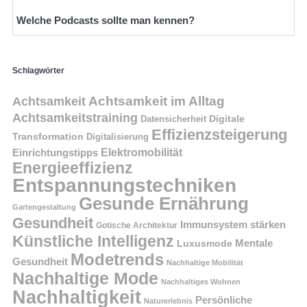
Welche Podcasts sollte man kennen?
Schlagwörter
Achtsamkeit im Alltag
Achtsamkeit
Achtsamkeitstraining
Digitale
Datensicherheit
Effizienzsteigerung
Transformation
Digitalisierung
Einrichtungstipps
Elektromobilität
Energieeffizienz
Entspannungstechniken
Gesunde Ernährung
Gartengestaltung
Gesundheit
Immunsystem stärken
Gotische Architektur
Künstliche Intelligenz
Mentale
Luxusmode
Modetrends
Gesundheit
Nachhaltige Mobilität
Nachhaltige Mode
Nachhaltiges Wohnen
Nachhaltigkeit
Persönliche
Naturerlebnis