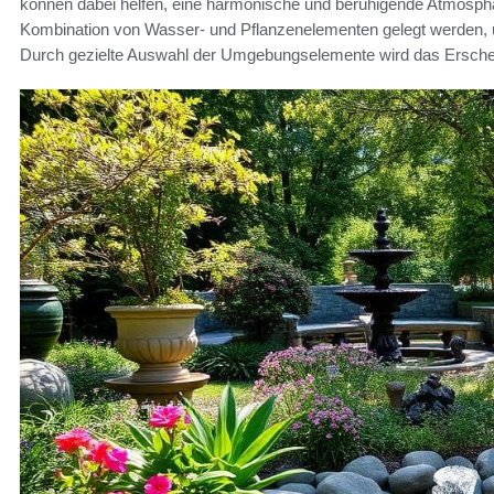
können dabei helfen, eine harmonische und beruhigende Atmosphär
Kombination von Wasser- und Pflanzenelementen gelegt werden,
Durch gezielte Auswahl der Umgebungselemente wird das Erschei