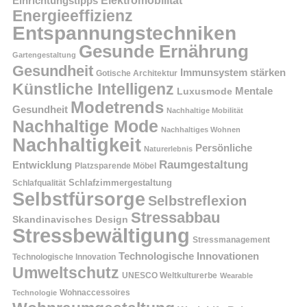
Einrichtungstipps
Elektromobilität
Energieeffizienz
Entspannungstechniken
Gesunde Ernährung
Gartengestaltung
Gesundheit
Immunsystem stärken
Gotische Architektur
Künstliche Intelligenz
Mentale
Luxusmode
Modetrends
Gesundheit
Nachhaltige Mobilität
Nachhaltige Mode
Nachhaltiges Wohnen
Nachhaltigkeit
Persönliche
Naturerlebnis
Raumgestaltung
Entwicklung
Platzsparende Möbel
Schlafzimmergestaltung
Schlafqualität
Selbstfürsorge
Selbstreflexion
Stressabbau
Skandinavisches Design
Stressbewältigung
Stressmanagement
Technologische Innovationen
Technologische Innovation
Umweltschutz
UNESCO Weltkulturerbe
Wearable
Technologie
Wohnaccessoires