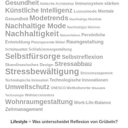
Gesundheit
Immunsystem stärken
Gotische Architektur
Künstliche Intelligenz
Mentale
Luxusmode
Modetrends
Gesundheit
Nachhaltige Mobilität
Nachhaltige Mode
Nachhaltiges Wohnen
Nachhaltigkeit
Persönliche
Naturerlebnis
Raumgestaltung
Entwicklung
Platzsparende Möbel
Schlafzimmergestaltung
Schlafqualität
Selbstfürsorge
Selbstreflexion
Stressabbau
Skandinavisches Design
Stressbewältigung
Stressmanagement
Technologische Innovationen
Technologische Innovation
Umweltschutz
UNESCO Weltkulturerbe
Wearable
Technologie
Wohnaccessoires
Wohnraumgestaltung
Work-Life-Balance
Zeitmanagement
Lifestyle
>
Was unterscheidet Reflexion von Grübeln?