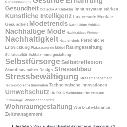
Gesunde Ernährung
Gartengestaltung
Gesundheit
Immunsystem stärken
Gotische Architektur
Künstliche Intelligenz
Mentale
Luxusmode
Modetrends
Gesundheit
Nachhaltige Mobilität
Nachhaltige Mode
Nachhaltiges Wohnen
Nachhaltigkeit
Persönliche
Naturerlebnis
Raumgestaltung
Entwicklung
Platzsparende Möbel
Schlafzimmergestaltung
Schlafqualität
Selbstfürsorge
Selbstreflexion
Stressabbau
Skandinavisches Design
Stressbewältigung
Stressmanagement
Technologische Innovationen
Technologische Innovation
Umweltschutz
UNESCO Weltkulturerbe
Wearable
Technologie
Wohnaccessoires
Wohnraumgestaltung
Work-Life-Balance
Zeitmanagement
Lifestyle
>
Was unterscheidet Angst von Besorgnis?