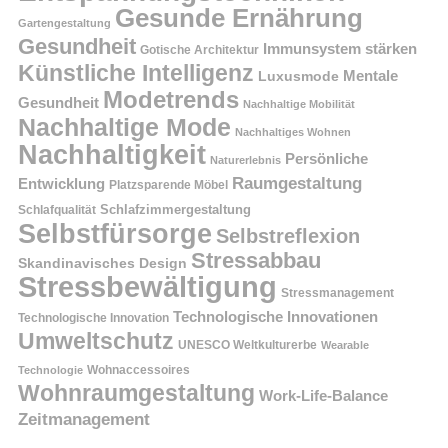
Gesunde Ernährung
Gartengestaltung
Gesundheit
Immunsystem stärken
Gotische Architektur
Künstliche Intelligenz
Mentale
Luxusmode
Modetrends
Gesundheit
Nachhaltige Mobilität
Nachhaltige Mode
Nachhaltiges Wohnen
Nachhaltigkeit
Persönliche
Naturerlebnis
Raumgestaltung
Entwicklung
Platzsparende Möbel
Schlafzimmergestaltung
Schlafqualität
Selbstfürsorge
Selbstreflexion
Stressabbau
Skandinavisches Design
Stressbewältigung
Stressmanagement
Technologische Innovationen
Technologische Innovation
Umweltschutz
UNESCO Weltkulturerbe
Wearable
Technologie
Wohnaccessoires
Wohnraumgestaltung
Work-Life-Balance
Zeitmanagement