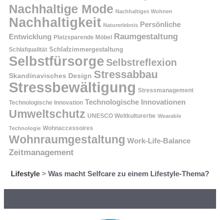
Nachhaltige Mode
Nachhaltiges Wohnen
Nachhaltigkeit
Persönliche
Naturerlebnis
Raumgestaltung
Entwicklung
Platzsparende Möbel
Schlafzimmergestaltung
Schlafqualität
Selbstfürsorge
Selbstreflexion
Stressabbau
Skandinavisches Design
Stressbewältigung
Stressmanagement
Technologische Innovationen
Technologische Innovation
Umweltschutz
UNESCO Weltkulturerbe
Wearable
Technologie
Wohnaccessoires
Wohnraumgestaltung
Work-Life-Balance
Zeitmanagement
Lifestyle
>
Was macht Selfcare zu einem Lifestyle-Thema?