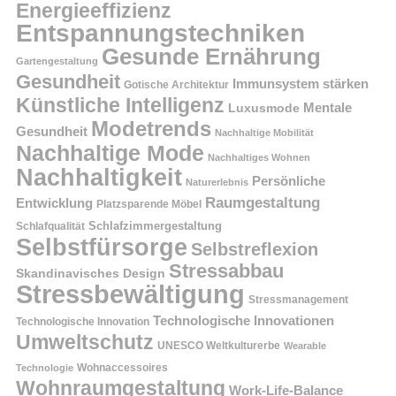
Energieeffizienz
Entspannungstechniken
Gesunde Ernährung
Gartengestaltung
Gesundheit
Immunsystem stärken
Gotische Architektur
Künstliche Intelligenz
Mentale
Luxusmode
Modetrends
Gesundheit
Nachhaltige Mobilität
Nachhaltige Mode
Nachhaltiges Wohnen
Nachhaltigkeit
Persönliche
Naturerlebnis
Raumgestaltung
Entwicklung
Platzsparende Möbel
Schlafzimmergestaltung
Schlafqualität
Selbstfürsorge
Selbstreflexion
Stressabbau
Skandinavisches Design
Stressbewältigung
Stressmanagement
Technologische Innovationen
Technologische Innovation
Umweltschutz
UNESCO Weltkulturerbe
Wearable
Technologie
Wohnaccessoires
Wohnraumgestaltung
Work-Life-Balance