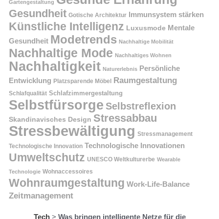
Gartengestaltung
Gesundheit
Immunsystem stärken
Gotische Architektur
Künstliche Intelligenz
Mentale
Luxusmode
Modetrends
Gesundheit
Nachhaltige Mobilität
Nachhaltige Mode
Nachhaltiges Wohnen
Nachhaltigkeit
Persönliche
Naturerlebnis
Raumgestaltung
Entwicklung
Platzsparende Möbel
Schlafzimmergestaltung
Schlafqualität
Selbstfürsorge
Selbstreflexion
Stressabbau
Skandinavisches Design
Stressbewältigung
Stressmanagement
Technologische Innovationen
Technologische Innovation
Umweltschutz
UNESCO Weltkulturerbe
Wearable
Technologie
Wohnaccessoires
Wohnraumgestaltung
Work-Life-Balance
Zeitmanagement
Tech
>
Was bringen intelligente Netze für die