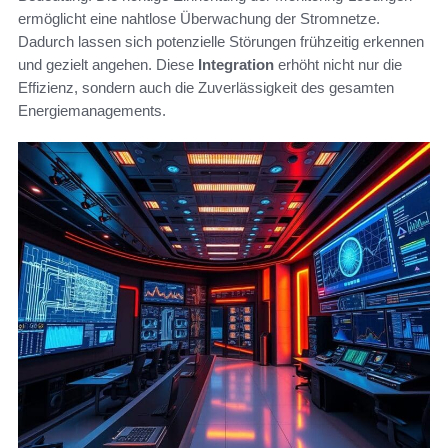
ermöglicht eine nahtlose Überwachung der Stromnetze.
Dadurch lassen sich potenzielle Störungen frühzeitig erkennen
und gezielt angehen. Diese
Integration
erhöht nicht nur die
Effizienz, sondern auch die Zuverlässigkeit des gesamten
Energiemanagements.