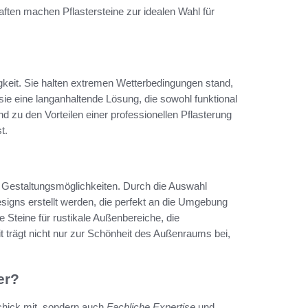
ten machen Pflastersteine zur idealen Wahl für
igkeit. Sie halten extremen Wetterbedingungen stand,
en sie eine langanhaltende Lösung, die sowohl funktional
 zu den Vorteilen einer professionellen Pflasterung
t.
hen Gestaltungsmöglichkeiten. Durch die Auswahl
esigns erstellt werden, die perfekt an die Umgebung
e Steine für rustikale Außenbereiche, die
 trägt nicht nur zur Schönheit des Außenraums bei,
er?
schick mit, sondern auch
Fachliche Expertise
und