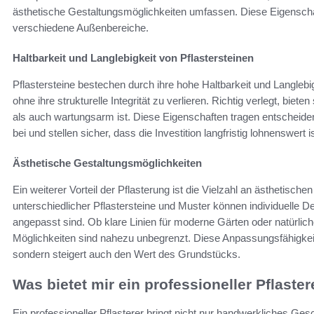
ästhetische Gestaltungsmöglichkeiten umfassen. Diese Eigenschaf
verschiedene Außenbereiche.
Haltbarkeit und Langlebigkeit von Pflastersteinen
Pflastersteine bestechen durch ihre hohe Haltbarkeit und Langleb
ohne ihre strukturelle Integrität zu verlieren. Richtig verlegt, biet
als auch wartungsarm ist. Diese Eigenschaften tragen entscheidend
bei und stellen sicher, dass die Investition langfristig lohnenswert is
Ästhetische Gestaltungsmöglichkeiten
Ein weiterer Vorteil der Pflasterung ist die Vielzahl an ästhetisc
unterschiedlicher Pflastersteine und Muster können individuelle D
angepasst sind. Ob klare Linien für moderne Gärten oder natürlich
Möglichkeiten sind nahezu unbegrenzt. Diese Anpassungsfähigkeit
sondern steigert auch den Wert des Grundstücks.
Was bietet mir ein professioneller Pflaster
Ein professioneller Pflasterer bringt nicht nur handwerkliches Ge