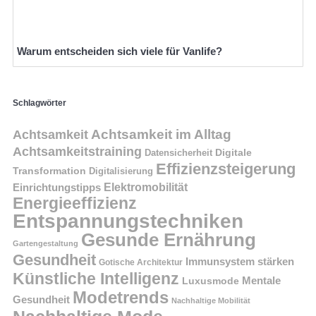
Warum entscheiden sich viele für Vanlife?
Schlagwörter
Achtsamkeit im Alltag
Achtsamkeit
Achtsamkeitstraining
Digitale
Datensicherheit
Effizienzsteigerung
Transformation
Digitalisierung
Einrichtungstipps
Elektromobilität
Energieeffizienz
Entspannungstechniken
Gesunde Ernährung
Gartengestaltung
Gesundheit
Immunsystem stärken
Gotische Architektur
Künstliche Intelligenz
Mentale
Luxusmode
Modetrends
Gesundheit
Nachhaltige Mobilität