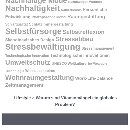
Nachhaltige Mode
Nachhaltiges Wohnen
Nachhaltigkeit
Persönliche
Naturerlebnis
Raumgestaltung
Entwicklung
Platzsparende Möbel
Schlafzimmergestaltung
Schlafqualität
Selbstfürsorge
Selbstreflexion
Stressabbau
Skandinavisches Design
Stressbewältigung
Stressmanagement
Technologische Innovationen
Technologische Innovation
Umweltschutz
UNESCO Weltkulturerbe
Wearable
Technologie
Wohnaccessoires
Wohnraumgestaltung
Work-Life-Balance
Zeitmanagement
Lifestyle
>
Warum sind Vitaminmängel ein globales
Problem?