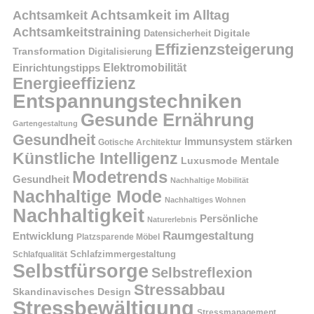
Achtsamkeit im Alltag
Achtsamkeit
Achtsamkeitstraining
Digitale
Datensicherheit
Effizienzsteigerung
Transformation
Digitalisierung
Einrichtungstipps
Elektromobilität
Energieeffizienz
Entspannungstechniken
Gesunde Ernährung
Gartengestaltung
Gesundheit
Immunsystem stärken
Gotische Architektur
Künstliche Intelligenz
Mentale
Luxusmode
Modetrends
Gesundheit
Nachhaltige Mobilität
Nachhaltige Mode
Nachhaltiges Wohnen
Nachhaltigkeit
Persönliche
Naturerlebnis
Raumgestaltung
Entwicklung
Platzsparende Möbel
Schlafzimmergestaltung
Schlafqualität
Selbstfürsorge
Selbstreflexion
Stressabbau
Skandinavisches Design
Stressbewältigung
Stressmanagement