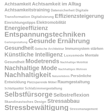
Achtsamkeit im Alltag
Achtsamkeit
Achtsamkeitstraining
Digitale
Datensicherheit
Effizienzsteigerung
Transformation
Digitalisierung
Einrichtungstipps
Elektromobilität
Energieeffizienz
Entspannungstechniken
Gesunde Ernährung
Gartengestaltung
Gesundheit
Immunsystem stärken
Gotische Architektur
Künstliche Intelligenz
Mentale
Luxusmode
Modetrends
Gesundheit
Nachhaltige Mobilität
Nachhaltige Mode
Nachhaltiges Wohnen
Nachhaltigkeit
Persönliche
Naturerlebnis
Raumgestaltung
Entwicklung
Platzsparende Möbel
Schlafzimmergestaltung
Schlafqualität
Selbstfürsorge
Selbstreflexion
Stressabbau
Skandinavisches Design
Stressbewältigung
Stressmanagement