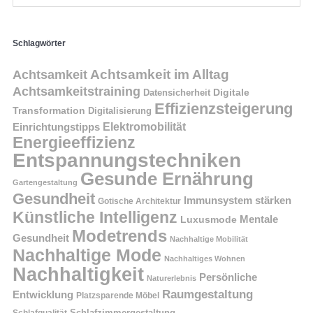
Schlagwörter
Achtsamkeit im Alltag
Achtsamkeit
Achtsamkeitstraining
Digitale
Datensicherheit
Effizienzsteigerung
Transformation
Digitalisierung
Einrichtungstipps
Elektromobilität
Energieeffizienz
Entspannungstechniken
Gesunde Ernährung
Gartengestaltung
Gesundheit
Immunsystem stärken
Gotische Architektur
Künstliche Intelligenz
Mentale
Luxusmode
Modetrends
Gesundheit
Nachhaltige Mobilität
Nachhaltige Mode
Nachhaltiges Wohnen
Nachhaltigkeit
Persönliche
Naturerlebnis
Raumgestaltung
Entwicklung
Platzsparende Möbel
Schlafzimmergestaltung
Schlafqualität