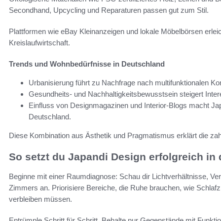
Secondhand, Upcycling und Reparaturen passen gut zum Stil.
Plattformen wie eBay Kleinanzeigen und lokale Möbelbörsen erlei
Kreislaufwirtschaft.
Trends und Wohnbedürfnisse in Deutschland
Urbanisierung führt zu Nachfrage nach multifunktionalen Ko
Gesundheits- und Nachhaltigkeitsbewusstsein steigert Intere
Einfluss von Designmagazinen und Interior-Blogs macht J
Deutschland.
Diese Kombination aus Ästhetik und Pragmatismus erklärt die zah
So setzt du Japandi Design erfolgreich i
Beginne mit einer Raumdiagnose: Schau dir Lichtverhältnisse, Ve
Zimmers an. Priorisiere Bereiche, die Ruhe brauchen, wie Schlaf
verbleiben müssen.
Entrümple Schritt für Schritt. Behalte nur Gegenstände mit Funkti