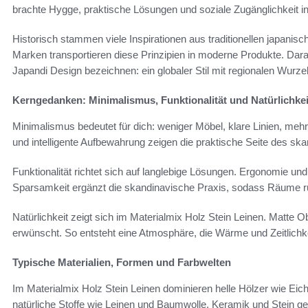
brachte Hygge, praktische Lösungen und soziale Zugänglichkeit in
Historisch stammen viele Inspirationen aus traditionellen japanis
Marken transportieren diese Prinzipien in moderne Produkte. Dara
Japandi Design bezeichnen: ein globaler Stil mit regionalen Wurzel
Kerngedanken: Minimalismus, Funktionalität und Natürlichkei
Minimalismus bedeutet für dich: weniger Möbel, klare Linien, mehr 
und intelligente Aufbewahrung zeigen die praktische Seite des sk
Funktionalität richtet sich auf langlebige Lösungen. Ergonomie un
Sparsamkeit ergänzt die skandinavische Praxis, sodass Räume 
Natürlichkeit zeigt sich im Materialmix Holz Stein Leinen. Matte O
erwünscht. So entsteht eine Atmosphäre, die Wärme und Zeitlichkei
Typische Materialien, Formen und Farbwelten
Im Materialmix Holz Stein Leinen dominieren helle Hölzer wie E
natürliche Stoffe wie Leinen und Baumwolle. Keramik und Stein ge