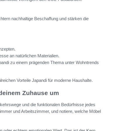
chtern nachhaltige Beschaffung und stärken die
nzepten.
sse an natürlichen Materialien.
apandi zu einem prägenden Thema unter Wohntrends
lreichen Vorteile Japandi für moderne Haushalte.
n deinem Zuhause um
rkehrswege und die funktionalen Bedürfnisse jedes
zimmer und Arbeitszimmer, und notiere, welche Möbel
on oder echtem emotionalen Wert. Das ist der Kern,