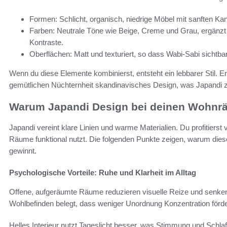
Formen: Schlicht, organisch, niedrige Möbel mit sanften Kan
Farben: Neutrale Töne wie Beige, Creme und Grau, ergänzt 
Kontraste.
Oberflächen: Matt und texturiert, so dass Wabi-Sabi sichtbar
Wenn du diese Elemente kombinierst, entsteht ein lebbarer Stil. Er
gemütlichen Nüchternheit skandinavisches Design, was Japandi 
Warum Japandi Design bei deinen Wohnrä
Japandi vereint klare Linien und warme Materialien. Du profitierst v
Räume funktional nutzt. Die folgenden Punkte zeigen, warum die
gewinnt.
Psychologische Vorteile: Ruhe und Klarheit im Alltag
Offene, aufgeräumte Räume reduzieren visuelle Reize und senke
Wohlbefinden belegt, dass weniger Unordnung Konzentration förde
Helles Interieur nutzt Tageslicht besser, was Stimmung und Schla