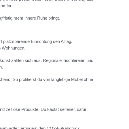
Komfort.
fristig mehr innere Ruhe bringt.
 platzsparende Einrichtung den Alltag.
en Wohnungen.
kunst zahlen sich aus. Regionale Tischlereien und
n.
chend. So profitierst du von langlebige Möbel ohne
 zeitlose Produkte. Du kaufst seltener, dafür
d Baumwolle verringern den CO2-Fußabdruck.