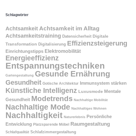
Schlagwörter
Achtsamkeit im Alltag
Achtsamkeit
Achtsamkeitstraining
Digitale
Datensicherheit
Effizienzsteigerung
Transformation
Digitalisierung
Einrichtungstipps
Elektromobilität
Energieeffizienz
Entspannungstechniken
Gesunde Ernährung
Gartengestaltung
Gesundheit
Immunsystem stärken
Gotische Architektur
Künstliche Intelligenz
Mentale
Luxusmode
Modetrends
Gesundheit
Nachhaltige Mobilität
Nachhaltige Mode
Nachhaltiges Wohnen
Nachhaltigkeit
Persönliche
Naturerlebnis
Raumgestaltung
Entwicklung
Platzsparende Möbel
Schlafzimmergestaltung
Schlafqualität