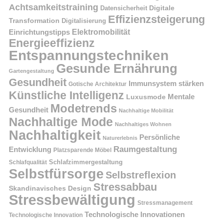
Achtsamkeitstraining
Digitale
Datensicherheit
Effizienzsteigerung
Transformation
Digitalisierung
Einrichtungstipps
Elektromobilität
Energieeffizienz
Entspannungstechniken
Gesunde Ernährung
Gartengestaltung
Gesundheit
Immunsystem stärken
Gotische Architektur
Künstliche Intelligenz
Mentale
Luxusmode
Modetrends
Gesundheit
Nachhaltige Mobilität
Nachhaltige Mode
Nachhaltiges Wohnen
Nachhaltigkeit
Persönliche
Naturerlebnis
Raumgestaltung
Entwicklung
Platzsparende Möbel
Schlafzimmergestaltung
Schlafqualität
Selbstfürsorge
Selbstreflexion
Stressabbau
Skandinavisches Design
Stressbewältigung
Stressmanagement
Technologische Innovationen
Technologische Innovation