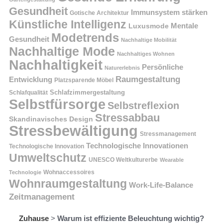
Gesundheit
Immunsystem stärken
Gotische Architektur
Künstliche Intelligenz
Mentale
Luxusmode
Modetrends
Gesundheit
Nachhaltige Mobilität
Nachhaltige Mode
Nachhaltiges Wohnen
Nachhaltigkeit
Persönliche
Naturerlebnis
Raumgestaltung
Entwicklung
Platzsparende Möbel
Schlafzimmergestaltung
Schlafqualität
Selbstfürsorge
Selbstreflexion
Stressabbau
Skandinavisches Design
Stressbewältigung
Stressmanagement
Technologische Innovationen
Technologische Innovation
Umweltschutz
UNESCO Weltkulturerbe
Wearable
Technologie
Wohnaccessoires
Wohnraumgestaltung
Work-Life-Balance
Zeitmanagement
Zuhause
>
Warum ist effiziente Beleuchtung wichtig?