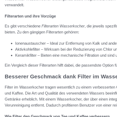
verwandelt.
Filterarten und ihre Vorzüge
Es gibt verschiedene
Filterarten Wasserkocher
, die jeweils spezi
bieten. Zu den gängigen Filterarten gehören:
Ionenaustauscher – Ideal zur Entfernung von Kalk und ande
Aktivkohlefilter – Wirksam bei der Reduzierung von Chlor
Keramikfilter – Bieten eine mechanische Filtration und sind 
Ein Vergleich dieser Filterarten hilft dabei, die passendste Option f
Besserer Geschmack dank Filter im Wass
Filter im Wasserkocher tragen wesentlich zu einem verbesserten 
und Kaffee. Die Art und Qualität des verwendeten Wassers beeinfl
Getränke erheblich. Mit einem Wasserkocher, der über einen integr
Verunreinigung entfernt. Dadurch profitieren Benutzer von einer r
Wie Filter den Geschmack von Tee und Kaffee verbessern