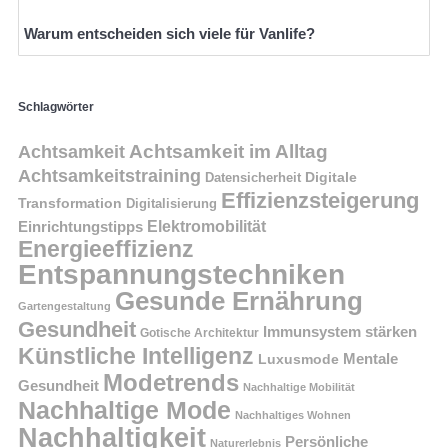
Warum entscheiden sich viele für Vanlife?
Schlagwörter
Achtsamkeit im Alltag
Achtsamkeit
Achtsamkeitstraining
Digitale
Datensicherheit
Effizienzsteigerung
Transformation
Digitalisierung
Einrichtungstipps
Elektromobilität
Energieeffizienz
Entspannungstechniken
Gesunde Ernährung
Gartengestaltung
Gesundheit
Immunsystem stärken
Gotische Architektur
Künstliche Intelligenz
Mentale
Luxusmode
Modetrends
Gesundheit
Nachhaltige Mobilität
Nachhaltige Mode
Nachhaltiges Wohnen
Nachhaltigkeit
Persönliche
Naturerlebnis