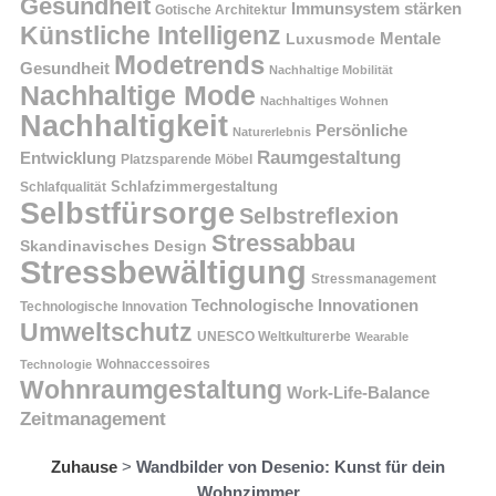
Gesundheit
Immunsystem stärken
Gotische Architektur
Künstliche Intelligenz
Mentale
Luxusmode
Modetrends
Gesundheit
Nachhaltige Mobilität
Nachhaltige Mode
Nachhaltiges Wohnen
Nachhaltigkeit
Persönliche
Naturerlebnis
Raumgestaltung
Entwicklung
Platzsparende Möbel
Schlafzimmergestaltung
Schlafqualität
Selbstfürsorge
Selbstreflexion
Stressabbau
Skandinavisches Design
Stressbewältigung
Stressmanagement
Technologische Innovationen
Technologische Innovation
Umweltschutz
UNESCO Weltkulturerbe
Wearable
Technologie
Wohnaccessoires
Wohnraumgestaltung
Work-Life-Balance
Zeitmanagement
Zuhause
>
Wandbilder von Desenio: Kunst für dein
Wohnzimmer