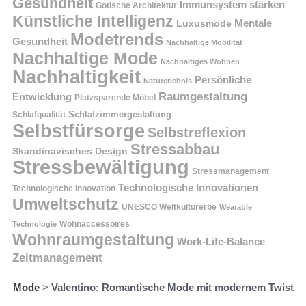
Gesundheit
Immunsystem stärken
Gotische Architektur
Künstliche Intelligenz
Mentale
Luxusmode
Modetrends
Gesundheit
Nachhaltige Mobilität
Nachhaltige Mode
Nachhaltiges Wohnen
Nachhaltigkeit
Persönliche
Naturerlebnis
Raumgestaltung
Entwicklung
Platzsparende Möbel
Schlafzimmergestaltung
Schlafqualität
Selbstfürsorge
Selbstreflexion
Stressabbau
Skandinavisches Design
Stressbewältigung
Stressmanagement
Technologische Innovationen
Technologische Innovation
Umweltschutz
UNESCO Weltkulturerbe
Wearable
Technologie
Wohnaccessoires
Wohnraumgestaltung
Work-Life-Balance
Zeitmanagement
Mode
>
Valentino: Romantische Mode mit modernem Twist