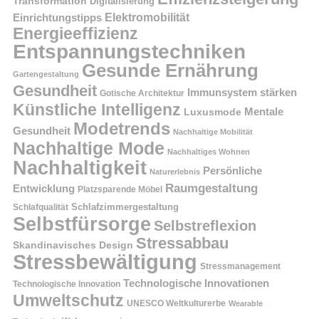
Transformation
Digitalisierung
Einrichtungstipps
Elektromobilität
Energieeffizienz
Entspannungstechniken
Gesunde Ernährung
Gartengestaltung
Gesundheit
Immunsystem stärken
Gotische Architektur
Künstliche Intelligenz
Mentale
Luxusmode
Modetrends
Gesundheit
Nachhaltige Mobilität
Nachhaltige Mode
Nachhaltiges Wohnen
Nachhaltigkeit
Persönliche
Naturerlebnis
Raumgestaltung
Entwicklung
Platzsparende Möbel
Schlafzimmergestaltung
Schlafqualität
Selbstfürsorge
Selbstreflexion
Stressabbau
Skandinavisches Design
Stressbewältigung
Stressmanagement
Technologische Innovationen
Technologische Innovation
Umweltschutz
UNESCO Weltkulturerbe
Wearable