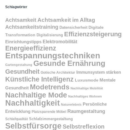
Schlagwörter
Achtsamkeit im Alltag
Achtsamkeit
Achtsamkeitstraining
Digitale
Datensicherheit
Effizienzsteigerung
Transformation
Digitalisierung
Einrichtungstipps
Elektromobilität
Energieeffizienz
Entspannungstechniken
Gesunde Ernährung
Gartengestaltung
Gesundheit
Immunsystem stärken
Gotische Architektur
Künstliche Intelligenz
Mentale
Luxusmode
Modetrends
Gesundheit
Nachhaltige Mobilität
Nachhaltige Mode
Nachhaltiges Wohnen
Nachhaltigkeit
Persönliche
Naturerlebnis
Raumgestaltung
Entwicklung
Platzsparende Möbel
Schlafzimmergestaltung
Schlafqualität
Selbstfürsorge
Selbstreflexion