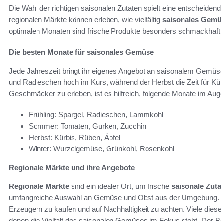
Die Wahl der richtigen saisonalen Zutaten spielt eine entscheidend
regionalen Märkte können erleben, wie vielfältig
saisonales Gem
optimalen Monaten sind frische Produkte besonders schmackhaft 
Die besten Monate für saisonales Gemüse
Jede Jahreszeit bringt ihr eigenes Angebot an saisonalem Gemüse
und Radieschen hoch im Kurs, während der Herbst die Zeit für Kü
Geschmäcker zu erleben, ist es hilfreich, folgende Monate im Aug
Frühling: Spargel, Radieschen, Lammkohl
Sommer: Tomaten, Gurken, Zucchini
Herbst: Kürbis, Rüben, Äpfel
Winter: Wurzelgemüse, Grünkohl, Rosenkohl
Regionale Märkte und ihre Angebote
Regionale Märkte
sind ein idealer Ort, um frische
saisonale Zut
umfangreiche Auswahl an Gemüse und Obst aus der Umgebung. Da
Erzeugern zu kaufen und auf Nachhaltigkeit zu achten. Viele diese
denen die Vielfalt des saisonalen Gemüses im Fokus steht. Der B