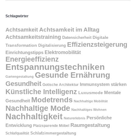
Schlagwörter
Achtsamkeit im Alltag
Achtsamkeit
Achtsamkeitstraining
Digitale
Datensicherheit
Effizienzsteigerung
Transformation
Digitalisierung
Einrichtungstipps
Elektromobilität
Energieeffizienz
Entspannungstechniken
Gesunde Ernährung
Gartengestaltung
Gesundheit
Immunsystem stärken
Gotische Architektur
Künstliche Intelligenz
Mentale
Luxusmode
Modetrends
Gesundheit
Nachhaltige Mobilität
Nachhaltige Mode
Nachhaltiges Wohnen
Nachhaltigkeit
Persönliche
Naturerlebnis
Raumgestaltung
Entwicklung
Platzsparende Möbel
Schlafzimmergestaltung
Schlafqualität