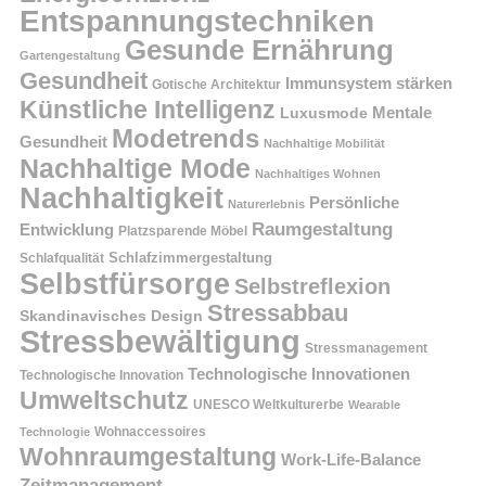
Entspannungstechniken
Gesunde Ernährung
Gartengestaltung
Gesundheit
Immunsystem stärken
Gotische Architektur
Künstliche Intelligenz
Mentale
Luxusmode
Modetrends
Gesundheit
Nachhaltige Mobilität
Nachhaltige Mode
Nachhaltiges Wohnen
Nachhaltigkeit
Persönliche
Naturerlebnis
Raumgestaltung
Entwicklung
Platzsparende Möbel
Schlafzimmergestaltung
Schlafqualität
Selbstfürsorge
Selbstreflexion
Stressabbau
Skandinavisches Design
Stressbewältigung
Stressmanagement
Technologische Innovationen
Technologische Innovation
Umweltschutz
UNESCO Weltkulturerbe
Wearable
Technologie
Wohnaccessoires
Wohnraumgestaltung
Work-Life-Balance
Zeitmanagement