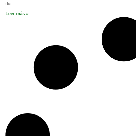
die
Leer más »