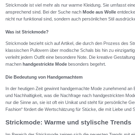
Strickmode ist viel mehr als nur warme Kleidung. Sie umfasst ein
ansprechend sind. Bei der Suche nach
Mode aus Wolle
entdecken
nicht nur funktional sind, sondern auch persönlichen Stil ausdrück
Was ist Strickmode?
Strickmode bezieht sich auf Artikel, die durch den Prozess des St
klassischen Pullovern über modische Schals bis hin zu einzigarti
verleiht jedem Outfit eine besondere Note. Die kreative Gestaltu
machen
handgestrickte Mode
besonders begehrt.
Die Bedeutung von Handgemachtem
In der heutigen Zeit gewinnt handgemachte Mode zunehmend an Be
und Nachhaltigkeit, was die Nachfrage nach handgestrickten Modea
nur die Sinne an, sie ist oft ein Unikat und steht für persönliche 
Fashion“ fördert die Wertschätzung für Stücke, die mit Liebe und S
Strickmode: Warme und stylische Trends
Im Bereich der Strickmode zeigen sich die neuesten Trends mit ei