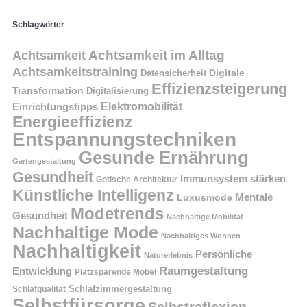
Schlagwörter
Achtsamkeit im Alltag
Achtsamkeit
Achtsamkeitstraining
Digitale
Datensicherheit
Effizienzsteigerung
Transformation
Digitalisierung
Einrichtungstipps
Elektromobilität
Energieeffizienz
Entspannungstechniken
Gesunde Ernährung
Gartengestaltung
Gesundheit
Immunsystem stärken
Gotische Architektur
Künstliche Intelligenz
Mentale
Luxusmode
Modetrends
Gesundheit
Nachhaltige Mobilität
Nachhaltige Mode
Nachhaltiges Wohnen
Nachhaltigkeit
Persönliche
Naturerlebnis
Raumgestaltung
Entwicklung
Platzsparende Möbel
Schlafzimmergestaltung
Schlafqualität
Selbstfürsorge
Selbstreflexion