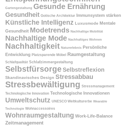
Gesunde Ernährung
Gartengestaltung
Gesundheit
Immunsystem stärken
Gotische Architektur
Künstliche Intelligenz
Mentale
Luxusmode
Modetrends
Gesundheit
Nachhaltige Mobilität
Nachhaltige Mode
Nachhaltiges Wohnen
Nachhaltigkeit
Persönliche
Naturerlebnis
Raumgestaltung
Entwicklung
Platzsparende Möbel
Schlafzimmergestaltung
Schlafqualität
Selbstfürsorge
Selbstreflexion
Stressabbau
Skandinavisches Design
Stressbewältigung
Stressmanagement
Technologische Innovationen
Technologische Innovation
Umweltschutz
UNESCO Weltkulturerbe
Wearable
Technologie
Wohnaccessoires
Wohnraumgestaltung
Work-Life-Balance
Zeitmanagement