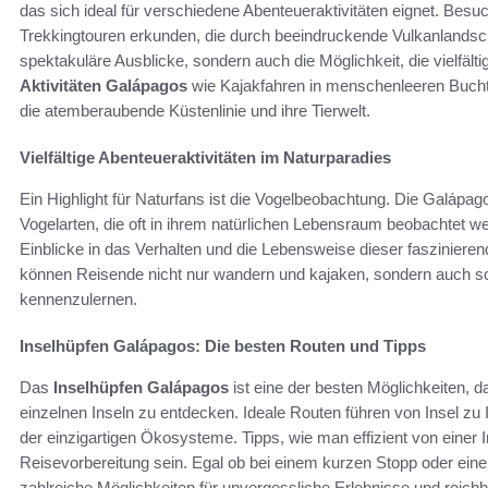
das sich ideal für verschiedene Abenteueraktivitäten eignet. Besu
Trekkingtouren erkunden, die durch beeindruckende Vulkanlandsch
spektakuläre Ausblicke, sondern auch die Möglichkeit, die vielfäl
Aktivitäten Galápagos
wie Kajakfahren in menschenleeren Bucht
die atemberaubende Küstenlinie und ihre Tierwelt.
Vielfältige Abenteueraktivitäten im Naturparadies
Ein Highlight für Naturfans ist die Vogelbeobachtung. Die Galápag
Vogelarten, die oft in ihrem natürlichen Lebensraum beobachtet w
Einblicke in das Verhalten und die Lebensweise dieser faszinier
können Reisende nicht nur wandern und kajaken, sondern auch s
kennenzulernen.
Inselhüpfen Galápagos: Die besten Routen und Tipps
Das
Inselhüpfen Galápagos
ist eine der besten Möglichkeiten, d
einzelnen Inseln zu entdecken. Ideale Routen führen von Insel zu
der einzigartigen Ökosysteme. Tipps, wie man effizient von einer Ins
Reisevorbereitung sein. Egal ob bei einem kurzen Stopp oder eine
zahlreiche Möglichkeiten für unvergessliche Erlebnisse und reichh