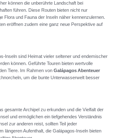
cher können die unberührte Landschaft bei
aften führen. Diese Routen bieten nicht nur
tige Flora und Fauna der Inseln näher kennenzulernen.
en eröffnen zudem eine ganz neue Perspektive auf
os-Inseln sind Heimat vieler seltener und endemischer
erden können. Geführte Touren bieten wertvolle
enden Tiere. Im Rahmen von
Galápagos Abenteuer
chnorcheln, um die bunte Unterwasserwelt besser
as gesamte Archipel zu erkunden und die Vielfalt der
 Insel und ermöglichen ein tiefgehendes Verständnis
el zur anderen reist, sollten Teil jeder
m längeren Aufenthalt, die Galápagos-Inseln bieten
altige Abenteuer.