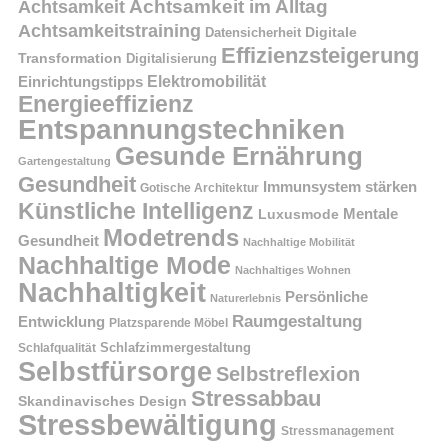
Achtsamkeit im Alltag
Achtsamkeit
Achtsamkeitstraining
Digitale
Datensicherheit
Effizienzsteigerung
Transformation
Digitalisierung
Einrichtungstipps
Elektromobilität
Energieeffizienz
Entspannungstechniken
Gesunde Ernährung
Gartengestaltung
Gesundheit
Immunsystem stärken
Gotische Architektur
Künstliche Intelligenz
Mentale
Luxusmode
Modetrends
Gesundheit
Nachhaltige Mobilität
Nachhaltige Mode
Nachhaltiges Wohnen
Nachhaltigkeit
Persönliche
Naturerlebnis
Raumgestaltung
Entwicklung
Platzsparende Möbel
Schlafzimmergestaltung
Schlafqualität
Selbstfürsorge
Selbstreflexion
Stressabbau
Skandinavisches Design
Stressbewältigung
Stressmanagement