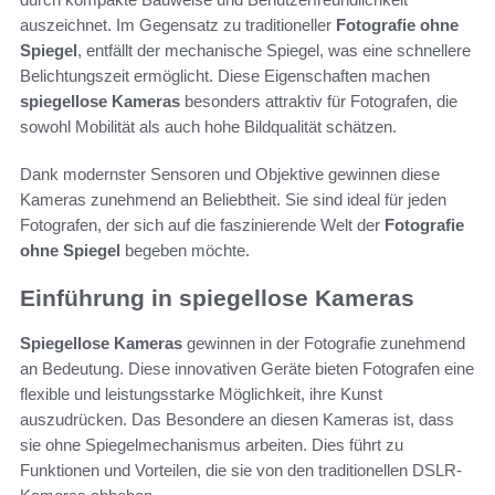
auszeichnet. Im Gegensatz zu traditioneller
Fotografie ohne
Spiegel
, entfällt der mechanische Spiegel, was eine schnellere
Belichtungszeit ermöglicht. Diese Eigenschaften machen
spiegellose Kameras
besonders attraktiv für Fotografen, die
sowohl Mobilität als auch hohe Bildqualität schätzen.
Dank modernster Sensoren und Objektive gewinnen diese
Kameras zunehmend an Beliebtheit. Sie sind ideal für jeden
Fotografen, der sich auf die faszinierende Welt der
Fotografie
ohne Spiegel
begeben möchte.
Einführung in spiegellose Kameras
Spiegellose Kameras
gewinnen in der Fotografie zunehmend
an Bedeutung. Diese innovativen Geräte bieten Fotografen eine
flexible und leistungsstarke Möglichkeit, ihre Kunst
auszudrücken. Das Besondere an diesen Kameras ist, dass
sie ohne Spiegelmechanismus arbeiten. Dies führt zu
Funktionen und Vorteilen, die sie von den traditionellen DSLR-