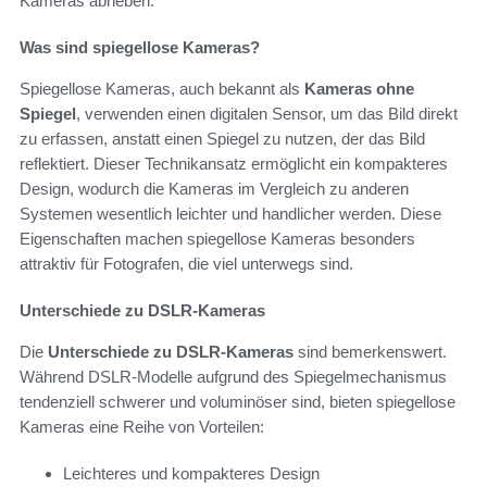
Kameras abheben.
Was sind spiegellose Kameras?
Spiegellose Kameras, auch bekannt als
Kameras ohne
Spiegel
, verwenden einen digitalen Sensor, um das Bild direkt
zu erfassen, anstatt einen Spiegel zu nutzen, der das Bild
reflektiert. Dieser Technikansatz ermöglicht ein kompakteres
Design, wodurch die Kameras im Vergleich zu anderen
Systemen wesentlich leichter und handlicher werden. Diese
Eigenschaften machen spiegellose Kameras besonders
attraktiv für Fotografen, die viel unterwegs sind.
Unterschiede zu DSLR-Kameras
Die
Unterschiede zu DSLR-Kameras
sind bemerkenswert.
Während DSLR-Modelle aufgrund des Spiegelmechanismus
tendenziell schwerer und voluminöser sind, bieten spiegellose
Kameras eine Reihe von Vorteilen:
Leichteres und kompakteres Design