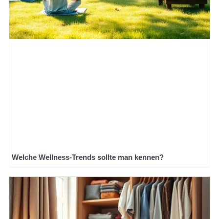
Welche Wellness-Trends sollte man kennen?