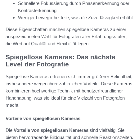
Schnellere Fokussierung durch Phasenerkennung oder
Kontrasterkennung
Weniger bewegliche Teile, was die Zuverlässigkeit erhöht
Diese Eigenschaften machen spiegellose Kameras zu einer
ausgezeichneten Wahl für Fotografen aller Erfahrungsstufen,
die Wert auf Qualität und Flexibilität legen.
Spiegellose Kameras: Das nächste
Level der Fotografie
Spiegellose Kameras erfreuen sich immer größerer Beliebtheit,
insbesondere wegen ihrer zahlreichen Vorteile. Diese Kameras
kombinieren hochwertige Technik mit benutzerfreundlicher
Handhabung, was sie ideal für eine Vielzahl von Fotografen
macht.
Vorteile von spiegellosen Kameras
Die
Vorteile von spiegellosen Kameras
sind vielfältig. Sie
bieten hervorragende Bildqualität und schnelle Reaktionszeiten,