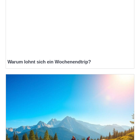
Warum lohnt sich ein Wochenendtrip?