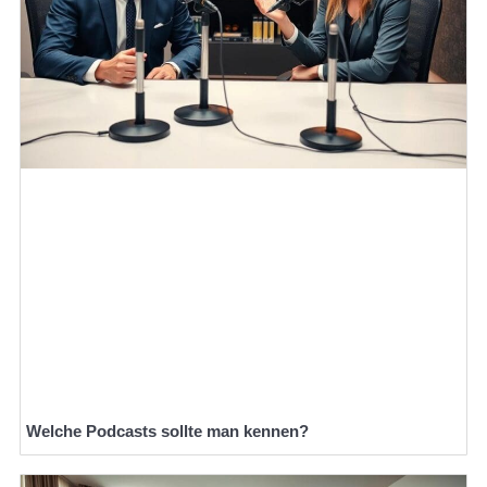
Welche Podcasts sollte man kennen?