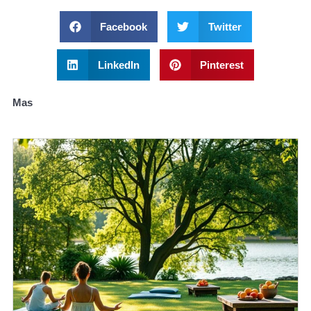
Facebook
Twitter
LinkedIn
Pinterest
Mas