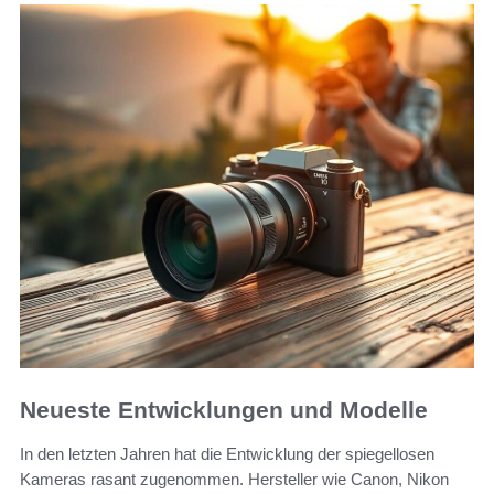
Neueste Entwicklungen und Modelle
In den letzten Jahren hat die Entwicklung der spiegellosen
Kameras rasant zugenommen. Hersteller wie Canon, Nikon