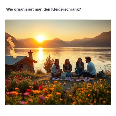
Wie organisiert man den Kleiderschrank?