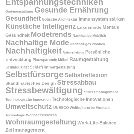
Entspannungstechniken
Gesunde Ernährung
Gartengestaltung
Gesundheit
Immunsystem stärken
Gotische Architektur
Künstliche Intelligenz
Mentale
Luxusmode
Modetrends
Gesundheit
Nachhaltige Mobilität
Nachhaltige Mode
Nachhaltiges Wohnen
Nachhaltigkeit
Persönliche
Naturerlebnis
Raumgestaltung
Entwicklung
Platzsparende Möbel
Schlafzimmergestaltung
Schlafqualität
Selbstfürsorge
Selbstreflexion
Stressabbau
Skandinavisches Design
Stressbewältigung
Stressmanagement
Technologische Innovationen
Technologische Innovation
Umweltschutz
UNESCO Weltkulturerbe
Wearable
Technologie
Wohnaccessoires
Wohnraumgestaltung
Work-Life-Balance
Zeitmanagement