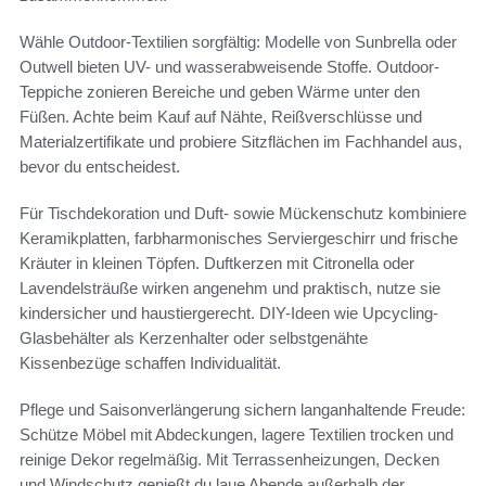
Wähle Outdoor-Textilien sorgfältig: Modelle von Sunbrella oder
Outwell bieten UV- und wasserabweisende Stoffe. Outdoor-
Teppiche zonieren Bereiche und geben Wärme unter den
Füßen. Achte beim Kauf auf Nähte, Reißverschlüsse und
Materialzertifikate und probiere Sitzflächen im Fachhandel aus,
bevor du entscheidest.
Für Tischdekoration und Duft- sowie Mückenschutz kombiniere
Keramikplatten, farbharmonisches Serviergeschirr und frische
Kräuter in kleinen Töpfen. Duftkerzen mit Citronella oder
Lavendelsträuße wirken angenehm und praktisch, nutze sie
kindersicher und haustiergerecht. DIY-Ideen wie Upcycling-
Glasbehälter als Kerzenhalter oder selbstgenähte
Kissenbezüge schaffen Individualität.
Pflege und Saisonverlängerung sichern langanhaltende Freude:
Schütze Möbel mit Abdeckungen, lagere Textilien trocken und
reinige Dekor regelmäßig. Mit Terrassenheizungen, Decken
und Windschutz genießt du laue Abende außerhalb der