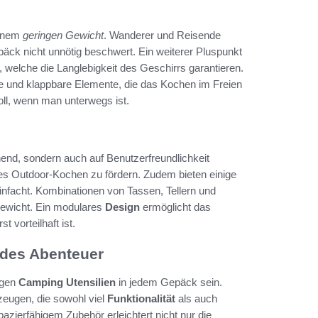
einem
geringen Gewicht
. Wanderer und Reisende
äck nicht unnötig beschwert. Ein weiterer Pluspunkt
, welche die Langlebigkeit des Geschirrs garantieren.
ffe und klappbare Elemente, die das Kochen im Freien
oll, wenn man unterwegs ist.
nd, sondern auch auf Benutzerfreundlichkeit
es Outdoor-Kochen zu fördern. Zudem bieten einige
nfacht. Kombinationen von Tassen, Tellern und
ewicht. Ein modulares
Design
ermöglicht das
 vorteilhaft ist.
edes Abenteuer
igen
Camping Utensilien
in jedem Gepäck sein.
eugen, die sowohl viel
Funktionalität
als auch
azierfähigem Zubehör erleichtert nicht nur die