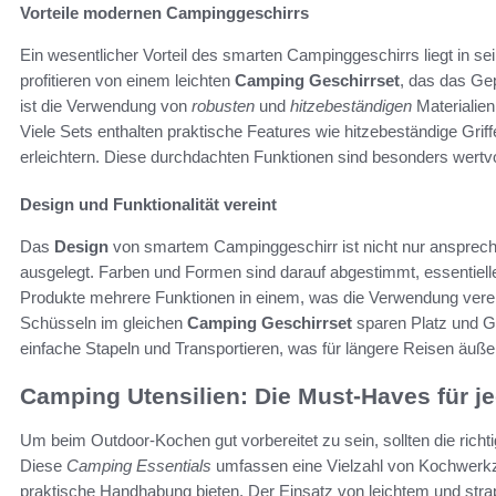
Vorteile modernen Campinggeschirrs
Ein wesentlicher Vorteil des smarten Campinggeschirrs liegt in s
profitieren von einem leichten
Camping Geschirrset
, das das Gep
ist die Verwendung von
robusten
und
hitzebeständigen
Materialien
Viele Sets enthalten praktische Features wie hitzebeständige Gri
erleichtern. Diese durchdachten Funktionen sind besonders wertv
Design und Funktionalität vereint
Das
Design
von smartem Campinggeschirr ist nicht nur anspreche
ausgelegt. Farben und Formen sind darauf abgestimmt, essentiell
Produkte mehrere Funktionen in einem, was die Verwendung verei
Schüsseln im gleichen
Camping Geschirrset
sparen Platz und G
einfache Stapeln und Transportieren, was für längere Reisen äußerst
Camping Utensilien: Die Must-Haves für j
Um beim Outdoor-Kochen gut vorbereitet zu sein, sollten die richt
Diese
Camping Essentials
umfassen eine Vielzahl von Kochwerkz
praktische Handhabung bieten. Der Einsatz von leichtem und strap