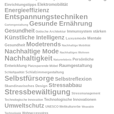
Einrichtungstipps
Elektromobilität
Energieeffizienz
Entspannungstechniken
Gesunde Ernährung
Gartengestaltung
Gesundheit
Immunsystem stärken
Gotische Architektur
Künstliche Intelligenz
Mentale
Luxusmode
Modetrends
Gesundheit
Nachhaltige Mobilität
Nachhaltige Mode
Nachhaltiges Wohnen
Nachhaltigkeit
Persönliche
Naturerlebnis
Raumgestaltung
Entwicklung
Platzsparende Möbel
Schlafzimmergestaltung
Schlafqualität
Selbstfürsorge
Selbstreflexion
Stressabbau
Skandinavisches Design
Stressbewältigung
Stressmanagement
Technologische Innovationen
Technologische Innovation
Umweltschutz
UNESCO Weltkulturerbe
Wearable
Technologie
Wohnaccessoires