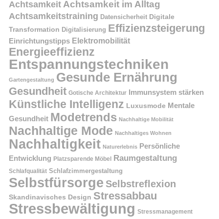
Achtsamkeit im Alltag
Achtsamkeit
Achtsamkeitstraining
Digitale
Datensicherheit
Effizienzsteigerung
Transformation
Digitalisierung
Einrichtungstipps
Elektromobilität
Energieeffizienz
Entspannungstechniken
Gesunde Ernährung
Gartengestaltung
Gesundheit
Immunsystem stärken
Gotische Architektur
Künstliche Intelligenz
Mentale
Luxusmode
Modetrends
Gesundheit
Nachhaltige Mobilität
Nachhaltige Mode
Nachhaltiges Wohnen
Nachhaltigkeit
Persönliche
Naturerlebnis
Raumgestaltung
Entwicklung
Platzsparende Möbel
Schlafzimmergestaltung
Schlafqualität
Selbstfürsorge
Selbstreflexion
Stressabbau
Skandinavisches Design
Stressbewältigung
Stressmanagement