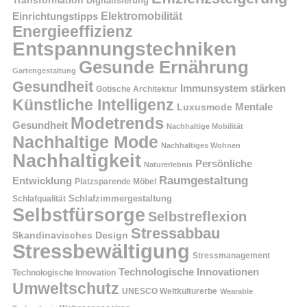
Transformation
Digitalisierung
Einrichtungstipps
Elektromobilität
Energieeffizienz
Entspannungstechniken
Gesunde Ernährung
Gartengestaltung
Gesundheit
Immunsystem stärken
Gotische Architektur
Künstliche Intelligenz
Mentale
Luxusmode
Modetrends
Gesundheit
Nachhaltige Mobilität
Nachhaltige Mode
Nachhaltiges Wohnen
Nachhaltigkeit
Persönliche
Naturerlebnis
Raumgestaltung
Entwicklung
Platzsparende Möbel
Schlafzimmergestaltung
Schlafqualität
Selbstfürsorge
Selbstreflexion
Stressabbau
Skandinavisches Design
Stressbewältigung
Stressmanagement
Technologische Innovationen
Technologische Innovation
Umweltschutz
UNESCO Weltkulturerbe
Wearable